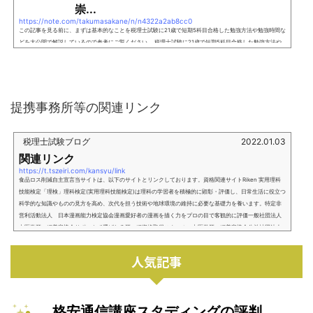
崇...
https://note.com/takumasakane/n/n4322a2ab8cc0
この記事を見る前に、まずは基本的なことを税理士試験に21歳で短期5科目合格した勉強方法や勉強時間な
どを大公開で解説しているので参考にご覧ください。 税理士試験に21歳で短期5科目合格した勉強方法や
攻略法を大公開 - 税理士試験・簿記検定の勉強法レッドスターコンサルティング株式会社運営メディア：
「税理士2.0 AKIRAチャンネル」 に、弊社の坂根税理士が出演しましt.tszeiri.com 上記のページは1日100
人、多いときだと1日1,000人ぐらいの方にご覧いただいています。ありがたいことに、「参考になりまし
た！」という声...
提携事務所等の関連リンク
税理士試験ブログ
2022.01.03
関連リンク
https://t.tszeiri.com/kansyu/link
食品ロス削減自主宣言当サイトは、以下のサイトとリンクしております。資格関連サイトRiken 実用理科
技能検定「理検」理科検定(実用理科技能検定)は理科の学習者を積極的に顕彰・評価し、日常生活に役立つ
科学的な知識やものの見方を高め、次代を担う技術や地球環境の維持に必要な基礎力を養います。特定非
営利活動法人 日本漫画能力検定協会漫画愛好者の漫画を描く力をプロの目で客観的に評価一般社団法人
中医学耳つぼ美容協会サポートで選ばれる耳つぼ資格取得スクール、中医学耳つぼ美容協会公益社団法人
東京共同住宅協会 認定資...
人気記事
格安通信講座スタディングの評判