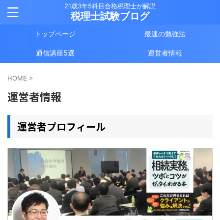
21歳3年5科目合格税理士が解説
税理士試験ブログ
トップページ
最速の勉強法
通信講座5選
運営者情報
HOME
>
運営者情報
運営者プロフィール