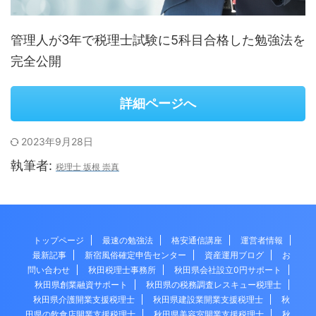
管理人が3年で税理士試験に5科目合格した勉強法を
完全公開
詳細ページへ
2023年9月28日
執筆者:
税理士 坂根 崇真
トップページ
最速の勉強法
格安通信講座
運営者情報
最新記事
新宿風俗確定申告センター
資産運用ブログ
お
問い合わせ
秋田税理士事務所
秋田県会社設立0円サポート
秋田県創業融資サポート
秋田県の税務調査レスキュー税理士
秋田県介護開業支援税理士
秋田県建設業開業支援税理士
秋
田県の飲食店開業支援税理士
秋田県美容室開業支援税理士
秋