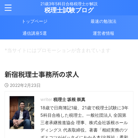
21歳3年5科目合格税理士が解説
税理士試験ブログ
トップページ
最速の勉強法
通信講座5選
運営者情報
*当サイトにはプロモーションが含まれています
新宿税理士事務所の求人
2022年2月23日
税理士 坂根 崇真
18歳で日商簿記1級、21歳で税理士試験に3年
5科目合格した税理士。一般社団法人 全国第
三者承継推進協会 理事、株式会社坂根ホール
ディングス 代表取締役。著書「相続実務のツ
ボとコツがゼッタイにわかる本(出版社：秀和