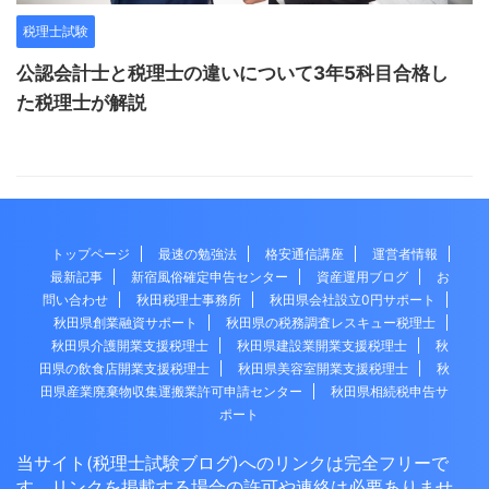
税理士試験
公認会計士と税理士の違いについて3年5科目合格し
た税理士が解説
トップページ
最速の勉強法
格安通信講座
運営者情報
最新記事
新宿風俗確定申告センター
資産運用ブログ
お
問い合わせ
秋田税理士事務所
秋田県会社設立0円サポート
秋田県創業融資サポート
秋田県の税務調査レスキュー税理士
秋田県介護開業支援税理士
秋田県建設業開業支援税理士
秋
田県の飲食店開業支援税理士
秋田県美容室開業支援税理士
秋
田県産業廃棄物収集運搬業許可申請センター
秋田県相続税申告サ
ポート
当サイト(税理士試験ブログ)へのリンクは完全フリーで
す。リンクを掲載する場合の許可や連絡は必要ありませ