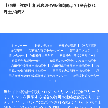
【税理士試験】相続税法の勉強時間は？1発合格税
理士が解説
トップページ
最速の勉強法
格安通信講座
運営者情報
最新記事
新宿風俗確定申告センター
資産運用ブログ
お
問い合わせ
秋田税理士事務所
秋田県会社設立0円サポート
秋田県創業融資サポート
秋田県の税務調査レスキュー税理士
秋田県介護開業支援税理士
秋田県建設業開業支援税理士
秋
田県の飲食店開業支援税理士
秋田県美容室開業支援税理士
秋
田県産業廃棄物収集運搬業許可申請センター
秋田県相続税申告サ
ポート
当サイト(税理士試験ブログ)へのリンクは完全フリーで
す。リンクを掲載する場合の許可や連絡は必要ありませ
ん。ただし、リンクの設定をされる際は当サイト(税理士
試験ブログ)へのリンクを必ず明示してください。※引用