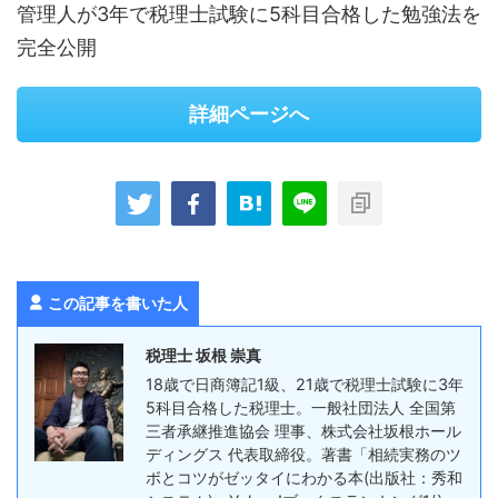
管理人が3年で税理士試験に5科目合格した勉強法を
完全公開
詳細ページへ
この記事を書いた人
税理士 坂根 崇真
18歳で日商簿記1級、21歳で税理士試験に3年
5科目合格した税理士。一般社団法人 全国第
三者承継推進協会 理事、株式会社坂根ホール
ディングス 代表取締役。著書「相続実務のツ
ボとコツがゼッタイにわかる本(出版社：秀和