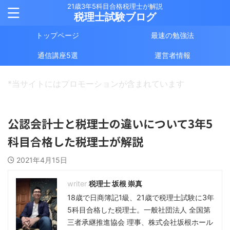
21歳3年5科目合格税理士が解説
税理士試験ブログ
トップページ
最速の勉強法
通信講座5選
運営者情報
*当サイトにはプロモーションが含まれています
公認会計士と税理士の違いについて3年5
科目合格した税理士が解説
2021年4月15日
税理士 坂根 崇真
18歳で日商簿記1級、21歳で税理士試験に3年
5科目合格した税理士。一般社団法人 全国第
三者承継推進協会 理事、株式会社坂根ホール