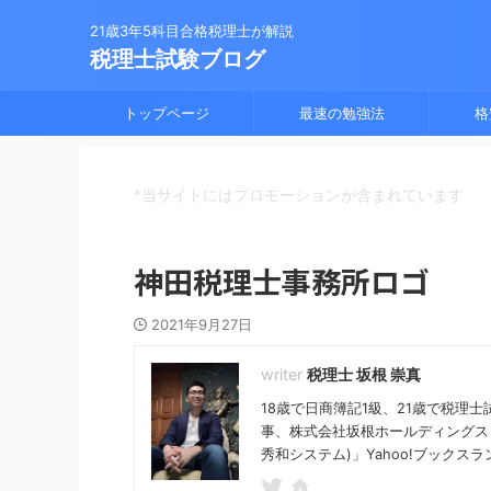
21歳3年5科目合格税理士が解説
税理士試験ブログ
トップページ
最速の勉強法
格
*当サイトにはプロモーションが含まれています
神田税理士事務所ロゴ
2021年9月27日
税理士 坂根 崇真
18歳で日商簿記1級、21歳で税理
事、株式会社坂根ホールディングス
秀和システム)」Yahoo!ブックスラ