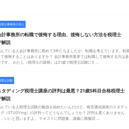
税理士事務所の求人
会計事務所の転職で後悔する理由、後悔しない方法を税理士
が解説
悩んでいる人会計事務所に勤めて3年たちましたが、転職を考えています。転
して後悔することはありますか？ 会計事務所業界では転職して後悔する方は多
いです。 わたし（税理士の坂根）は21歳で税理士試験に5 ...
税理士試験
スタディング税理士講座の評判は最悪？21歳5科目合格税理士
が解説
悩んでいる人税理士試験の勉強を始めたいんだけど、格安通信講座のスタディ
ング（STUDYing）の評判ってどうなんでしょうか？ 評判も悪くありません
し、いいと思いますよ。 テキストに問題集、講義に模擬試 ...