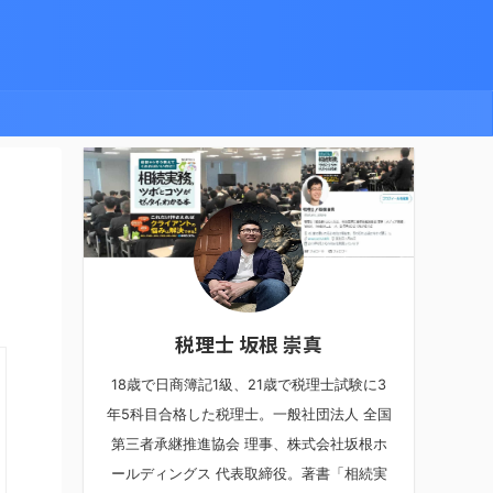
税理士 坂根 崇真
18歳で日商簿記1級、21歳で税理士試験に3
年5科目合格した税理士。一般社団法人 全国
第三者承継推進協会 理事、株式会社坂根ホ
ールディングス 代表取締役。著書「相続実