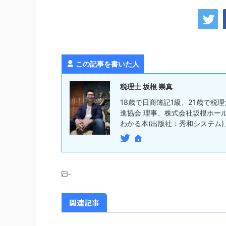
この記事を書いた人
税理士 坂根 崇真
18歳で日商簿記1級、21歳で税
進協会 理事、株式会社坂根ホー
わかる本(出版社：秀和システム)」
-
関連記事