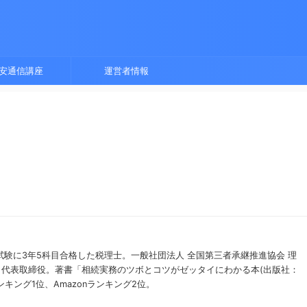
安通信講座
運営者情報
士試験に3年5科目合格した税理士。一般社団法人 全国第三者承継推進協会 理
 代表取締役。著書「相続実務のツボとコツがゼッタイにわかる本(出版社：
ンキング1位、Amazonランキング2位。