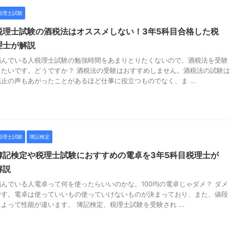
税理士試験
税理士試験の酒税法はオススメしない！3年5科目合格した税
理士が解説
悩んでいる人税理士試験の勉強時間をあまりとりたくないので、酒税法を受験
したいです。どうですか？ 酒税法の受験はおすすめしません。酒税法の試験は
廃止の声もあがったことがあるほど仕事に役立つものでなく、ま ...
税理士試験
簿記検定
簿記検定や税理士試験におすすめの電卓を3年5科目税理士が
解説
悩んでいる人電卓って何を使ったらいいのかな。100均の電卓じゃダメ？ ダメ
です。電卓は使っていいもの使っていけないものが決まっており、また、値段
によって性能が違います。 簿記検定、税理士試験を受験され ...