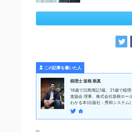
この記事を書いた人
税理士 坂根 崇真
18歳で日商簿記1級、21歳で税
進協会 理事、株式会社坂根ホー
わかる本(出版社：秀和システム)」
-