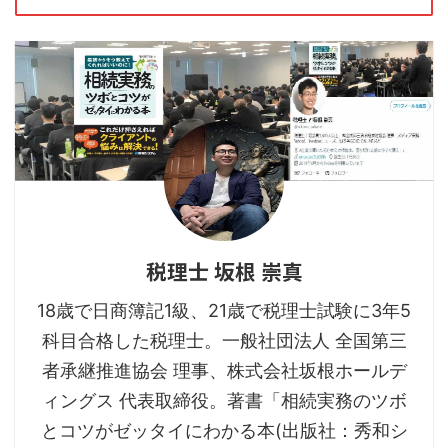
税理士 坂根 崇真
18歳で日商簿記1級、21歳で税理士試験に3年5
科目合格した税理士。一般社団法人 全国第三
者承継推進協会 理事、株式会社坂根ホールデ
ィングス 代表取締役。著書「相続実務のツボ
とコツがゼッタイにわかる本(出版社：秀和シ