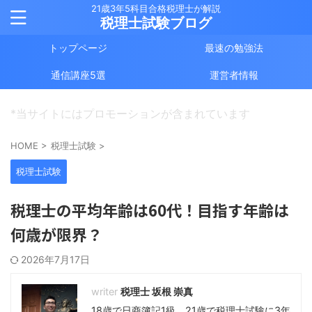
21歳3年5科目合格税理士が解説
税理士試験ブログ
トップページ
最速の勉強法
通信講座5選
運営者情報
*当サイトにはプロモーションが含まれています
HOME
>
税理士試験
>
税理士試験
税理士の平均年齢は60代！目指す年齢は
何歳が限界？
2026年7月17日
税理士 坂根 崇真
18歳で日商簿記1級、21歳で税理士試験に3年