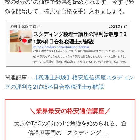
校の6分の1の価格で勉強を始められます。今すぐ勉
強を開始して、確実な合格を手に入れましょう。
税理士試験ブログ
2021.08.31
スタディング税理士講座の評判は最悪？2
1歳5科目合格税理士が解説
https://t.tszeiri.com/studying-zeirishi
税理士試験の勉強を始めたいんだけど、格安通信講座のスタディング（STUDYin
g）の評判ってどうなんでしょうか？評判も悪くありませんし、いいと思いますよ。
テキストに問題集、講義に模擬試験までついているので、独学で勉強するより断然
いいですし価格もだいぶ安いです。この記事では、21歳で5科目合格した税理士の坂
根が解説します。スタディングで実際に税理士試験講座を受講している人のアンケ
関連記事：
【税理士試験】格安通信講座スタディン
ートもとってみたので、参考にしてみてください。27歳で独立開業。2023年2024
年創業融資サポート件数秋田県内No.1撮影日：2025年4月9日ス...
グの評判を21歳5科目合格税理士が解説
＼業界最安の格安通信講座／
大原やTACの6分の1で勉強を始められる、通
信講座専門の「スタディング」。