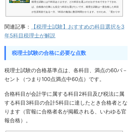
税理士試験には11科目ありますが、どの科目を選ぶのがおすすめですか？できれ
ば、合格後の仕事にも役立つ科目を選びたいです。税理士試験は一度合格した科目
が生涯有効である一方、1科目の勉強に数百時間かかります。そのため、「受かりや
すそうだから」という理由だけで選び、あとから後悔したくありませんよね。結論
から言うと、私がおすすめする5科目は、簿記論・財務諸表論・法人税法・消費税
関連記事：
【税理士試験】おすすめの科目選択を3
法・相続税法です。簿記論と財務諸表論は必須科目です。残る税法3科目は、税理士
実務で使う場面が多い法人税法、消費税法、相続税法をおす...
年5科目税理士が解説
税理士試験の合格に必要な点数
税理士試験の合格基準点は、各科目、満点の60パ－
セント（つまり100点満点中60点）です。
合格科目が会計学に属する科目2科目及び税法に属
する科目3科目の合計5科目に達したとき合格者とな
ります（官報に合格者名が掲載される、いわゆる官
報合格）。