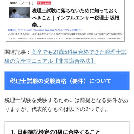
note（ノート）
2 Pockets
税理士試験に落ちないために知っておく
べきこと｜インフルエンサー税理士 坂根
崇...
https://note.com/takumasakane/n/n4322a2ab8cc0
この記事を見る前に、まずは基本的なことを税理士試験に21歳で短期5科目合格した勉強方法や勉強時間な
どを大公開で解説しているので参考にご覧ください。 税理士試験に21歳で短期5科目合格した勉強方法や
攻略法を大公開 - 税理士試験・簿記検定の勉強法レッドスターコンサルティング株式会社運営メディア：
「税理士2.0 AKIRAチャンネル」 に、弊社の坂根税理士が出演しましt.tszeiri.com 上記のページは1日100
関連記事：
高卒でも21歳5科目合格できた税理士試
人、多いときだと1日1,000人ぐらいの方にご覧いただいています。ありがたいことに、「参考になりまし
験の完全マニュアル【非常識合格法】
た！」という声...
税理士試験の受験資格（要件）について
税理士試験を受験するためには前提となる要件があ
りますが、代表的なものは以下の2つです。
日商簿記検定の1級に合格すること