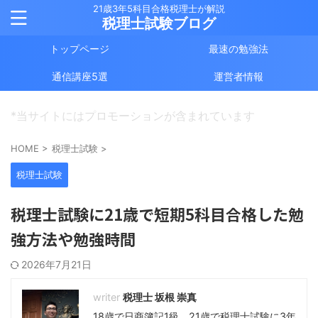
21歳3年5科目合格税理士が解説
税理士試験ブログ
トップページ
最速の勉強法
通信講座5選
運営者情報
*当サイトにはプロモーションが含まれています
HOME
>
税理士試験
>
税理士試験
税理士試験に21歳で短期5科目合格した勉
強方法や勉強時間
2026年7月21日
税理士 坂根 崇真
18歳で日商簿記1級、21歳で税理士試験に3年