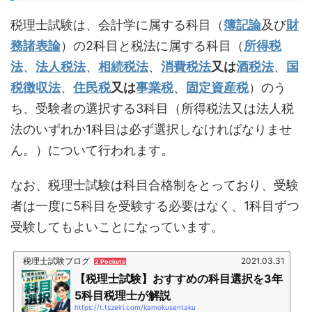
税理士試験は、会計学に属する科目（
簿記論
及び
財
務諸表論
）の2科目と税法に属する科目（
所得税
法
、
法人税法
、
相続税法
、
消費税法
又は
酒税法
、
国
税徴収法
、
住民税
又は
事業税
、
固定資産税
）のう
ち、受験者の選択する3科目（所得税法又は法人税
法のいずれか1科目は必ず選択しなければなりませ
ん。）について行われます。
なお、税理士試験は科目合格制をとっており、受験
者は一度に5科目を受験する必要はなく、1科目ずつ
受験してもよいことになっています。
税理士試験ブログ
2021.03.31
2 Pockets
【税理士試験】おすすめの科目選択を3年
5科目税理士が解説
https://t.tszeiri.com/kamokusentaku