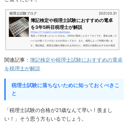
税理士試験ブログ
2021.03.31
簿記検定や税理士試験におすすめの電卓
を3年5科目税理士が解説
https://t.tszeiri.com/dentaku
電卓って何を使ったらいいのかな。100均の電卓じゃダメ？ダメです。電卓は使って
いいもの使っていけないものが決まっており、また、値段によって性能が違いま
す。簿記検定、税理士試験を受験される方向けに、税理士の坂根がおすすめの電卓
をご紹介します。結論：次のどちらかの電卓を使いましょう。①CASIO製 ＮＤ-２
６Ｓ プロ用実務電卓（わたしも今でも使用）②CASIO製 ＡＺ-２６Ｓ スクール
関連記事：
簿記検定や税理士試験におすすめの電卓
電卓 （①とキー配置が同じ電卓、①より若干安い）この電卓の特徴は次の5つで
す。キーロールオーバー機能が付いている(重要)タイピングの反応速...
を税理士が解説
税理士試験に落ちないために知っておくべきこ
と
「税理士試験の合格が21歳なんて早い！羨まし
い！」そう思う方もいるでしょう。