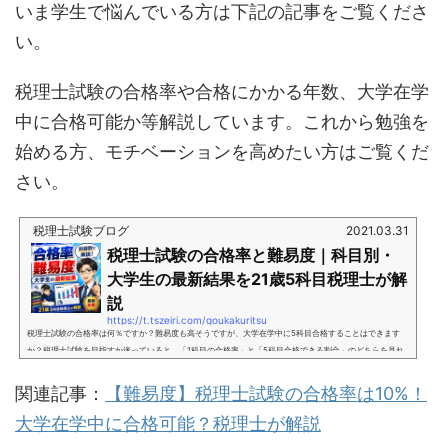
いま学生で悩んでいる方は下記の記事をご覧くださ
い。
税理士試験の合格率や合格にかかる年数、大学在学
中に合格可能か等解説しています。これから勉強を
始める方、モチベーションを高めたい方はご覧くだ
さい。
税理士試験ブログ
2021.03.31
税理士試験の合格率と難易度｜科目別・
大学生の最新結果を21歳5科目税理士が解
説
https://t.tszeiri.com/goukakuritsu
税理士試験の合格率は何％ですか？難易度も高そうですが、大学在学中に5科目合格することはできます
か？税理士試験を目指すか迷っていると、「1科目の合格率」と「5科目合格できる割合」のどちらを見れ
ばよいのか分かりにくいですよね。結論から言うと、税法科目の合格率は概ね10％台です。ただし、簿記
論・財務諸表論を含めた令和7年度の延べ合格率は17.8％でした。また、その年に5科目到達した人は527
関連記事：
【難易度】税理士試験の合格率は10%！
人で、実受験者36,320人に対して約1.45％でした。ただし、税理士試験は科目合格制です。約1.45％とい
大学在学中に合格可能？税理士が解説
う数字は「受験を始めた人が最...