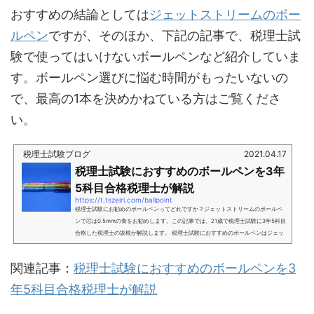
おすすめの結論としては
ジェットストリームのボー
ルペン
ですが、そのほか、下記の記事で、税理士試
験で使ってはいけないボールペンなど紹介していま
す。ボールペン選びに悩む時間がもったいないの
で、最高の1本を決めかねている方はご覧くださ
い。
税理士試験ブログ
2021.04.17
税理士試験におすすめのボールペンを3年
5科目合格税理士が解説
https://t.tszeiri.com/ballpoint
税理士試験にお勧めのボールペンってどれですか？ジェットストリームのボールペ
ンで芯は0.5mmの青をお勧めします。この記事では、21歳で税理士試験に3年5科目
合格した税理士の坂根が解説します。 税理士試験におすすめのボールペンはジェッ
トストリームで芯は0.5mmの青 税理士試験ではフリクションの使用が禁止されてい
る SARASAはにじみやすいのでおすすめしない >>三菱鉛筆 油性ボールペン ジェット
関連記事：
税理士試験におすすめのボールペンを3
ストリームアルファゲル 0.7ブラックこれを買っておけば間違いない！税理士試験に
おすすめのボールペンボールペンはジェット...
年5科目合格税理士が解説